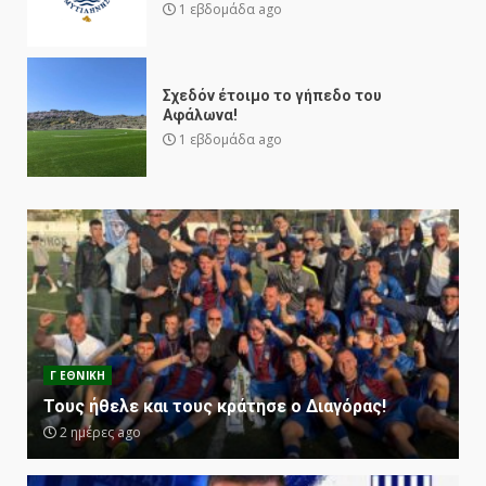
1 εβδομάδα ago
Σχεδόν έτοιμο το γήπεδο του
Αφάλωνα!
1 εβδομάδα ago
Γ ΕΘΝΙΚΗ
Τους ήθελε και τους κράτησε ο Διαγόρας!
2 ημέρες ago