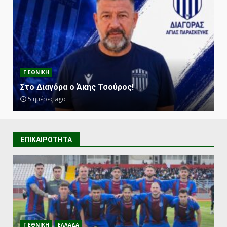
Γ ΕΘΝΙΚΗ
Στο Διαγόρα ο Άκης Τσούρος!
5 ημέρες ago
ΕΠΙΚΑΙΡΟΤΗΤΑ
Γ ΕΘΝΙΚΗ
ΕΛΛΑΔΑ