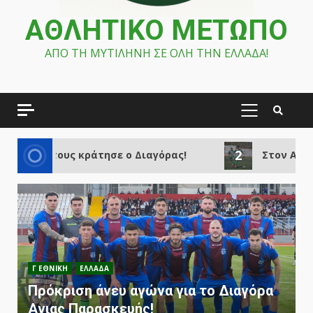
ΑΘΛΗΤΙΚΟ ΜΕΤΩΠΟ
ΑΠΟ ΤΗ ΜΥΤΙΛΗΝΗ ΣΕ ΟΛΗ ΤΗΝ ΕΛΛΑΔΑ!
PRIMARY
MENU
2
ε και τους κράτησε ο Διαγόρας!
Στον Αιγέα ο 
SUPER LEAGUE 1
ΕΛΛΑΔΑ
Η Καλαμάτα ανακοίνωσε την έδρα για
το πρώτο της παιχνίδι!