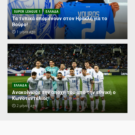
SUPER LEAGUE 1
ΕΛΛΑΔΑ
Τα τυπικά απομένουν στον Ηρακλή για το
Βούρο!
1 μήνα ago
ΕΛΛΑΔΑ
Ανακοίνωσε την αποχή του από την εθνική ο
Κωνσταντέλιας!
2 μήνες ago