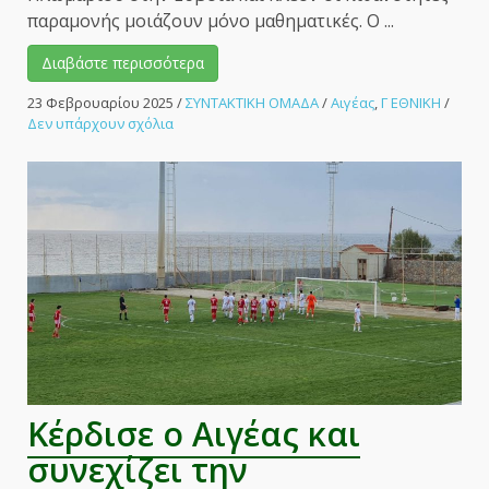
παραμονής μοιάζουν μόνο μαθηματικές. Ο ...
Διαβάστε περισσότερα
23 Φεβρουαρίου 2025
/
ΣΥΝΤΑΚΤΙΚΗ ΟΜΑΔΑ
/
Αιγέας
,
Γ ΕΘΝΙΚΗ
/
στο
Δεν υπάρχουν σχόλια
Έχασε
και
στην
Εύβοια
ο
Αιγέας
και
η
παραμονή
απομακρύνεται!
–
ΑΘΛΗΤΙΚΟ
ΜΕΤΩΠΟ
Κέρδισε ο Αιγέας και
συνεχίζει την