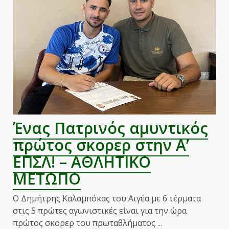
Λέσβο!
–
ΑΘΛΗΤΙΚΟ
ΜΕΤΩΠΟ
Ένας Πατρινός αμυντικός
πρώτος σκορερ στην Α’
ΕΠΣΛ! – ΑΘΛΗΤΙΚΟ
ΜΕΤΩΠΟ
Ο Δημήτρης Καλαμπόκας του Αιγέα με 6 τέρματα
στις 5 πρώτες αγωνιστικές είναι για την ώρα
πρώτος σκορερ του πρωταθλήματος ...