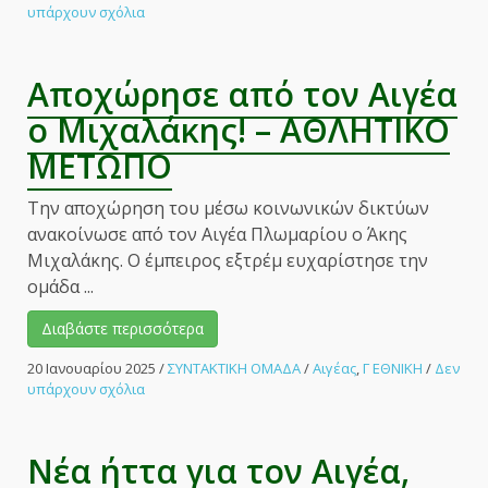
στο
υπάρχουν σχόλια
Δύσκολα
θα
μείνει
Αποχώρησε από τον Αιγέα
ο
Αιγέας,
ο Μιχαλάκης! – ΑΘΛΗΤΙΚΟ
όμως
ΜΕΤΩΠΟ
αξίζει
το
χειροκρότημα!
Την αποχώρηση του μέσω κοινωνικών δικτύων
–
ανακοίνωσε από τον Αιγέα Πλωμαρίου ο Άκης
ΑΘΛΗΤΙΚΟ
Μιχαλάκης. Ο έμπειρος εξτρέμ ευχαρίστησε την
ΜΕΤΩΠΟ
ομάδα ...
Διαβάστε περισσότερα
20 Ιανουαρίου 2025
/
ΣΥΝΤΑΚΤΙΚΗ ΟΜΑΔΑ
/
Αιγέας
,
Γ ΕΘΝΙΚΗ
/
Δεν
στο
υπάρχουν σχόλια
Αποχώρησε
από
τον
Νέα ήττα για τον Αιγέα,
Αιγέα