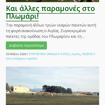
Και άλλες παραμονές στο
Πλωμάρι!
Την παραμονή άλλων τριών νεαρών παικτών αυτή
τη φορά ανακοίνωση ο Αιγέας. Συγκεκριμένα
παίκτες της ομάδας του Πλωμαρίου και τη ...
Διαβάστε περισσότερα
26 Μαΐου 2026
/
ΣΥΝΤΑΚΤΙΚΗ ΟΜΑΔΑ
/
Α ΕΠΣΛ
,
Αιγέας
,
ΛΕΣΒΟΣ
/
στο
Δεν υπάρχουν σχόλια
Και
άλλες
παραμονές
στο
Πλωμάρι!