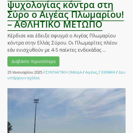
ψυχολογίας κόντρα στη
Σύρο ο Αιγέας Πλωμαρίου!
– ΑΘΛΗΤΙΚΟ ΜΕΤΩΠΟ
Κέρδισε και έδειξε σφυγμό ο Αιγέας Πλωμαρίου
κόντρα στην Ελλάς Σύρου. Οι Πλωμαρίτες πλέον
εάν ενισχυθούν με 4-5 παίκτες ενδεκάδας ...
Διαβάστε περισσότερα
25 Ιανουαρίου 2025
/
ΣΥΝΤΑΚΤΙΚΗ ΟΜΑΔΑ
/
Αιγέας
,
Γ ΕΘΝΙΚΗ
/
Δεν
στο
υπάρχουν σχόλια
Νίκη
ανάσας
και
ψυχολογίας
κόντρα
στη
Σύρο
ο
Αιγέας