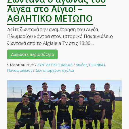
Αιγέα στο Αίγιο! –
ΑΘΛΗΤΙΚΟ ΜΕΤΩΠΟ
Δείτε ζωντανά την αναμέτρηση του Αιγέα
Πλωμαρίου κόντρα στον ιστορικό Παναιγιάλειο
ζωντανά από το Aigialeia Tv στις 13:30 ...
Διαβάστε περισσότερα
9 Μαρτίου 2025
/
ΣΥΝΤΑΚΤΙΚΗ ΟΜΑΔΑ
/
Αιγέας
,
Γ ΕΘΝΙΚΗ
,
στο
Παναιγιάλειος
/
Δεν υπάρχουν σχόλια
Ζωντανά
ο
αγώνας
του
Αιγέα
στο
Αίγιο!
–
ΑΘΛΗΤΙΚΟ
ΜΕΤΩΠΟ