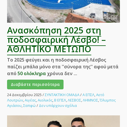
ΜΕΤΩΠΟ
Ανασκόπηση 2025 στη
ποδοσφαιρική Λέσβο! –
ΑΘΛΗΤΙΚΟ ΜΕΤΩΠΟ
Το 2025 φεύγει και η ποδοσφαιρική Λέσβος
παίζει μπάλα μόνο στα ''σύνορα της'' αφού μετά
από
50 ολόκληρα
χρόνια δεν ...
Διαβάστε περισσότερα
24 Δεκεμβρίου 2025
/
ΣΥΝΤΑΚΤΙΚΗ ΟΜΑΔΑ
/
Α ΕΠΣΛ
,
Αετό
Λουτρών
,
Αιγέας
,
Αιολικός
,
Β ΕΠΣΛ
,
ΛΕΣΒΟΣ
,
ΛΗΜΝΟΣ
,
Όλυμπος
στο
Αγιάσου
,
Σαπφώ
/
Δεν υπάρχουν σχόλια
Ανασκόπηση
2025
στη
ποδοσφαιρική