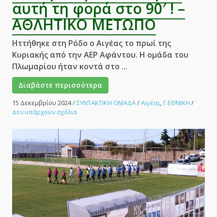
ο
αυτή τη φορά στο 90′ ! –
Μιχαλάκης!
ΑΘΛΗΤΙΚΟ ΜΕΤΩΠΟ
–
ΑΘΛΗΤΙΚΟ
ΜΕΤΩΠΟ
Ηττήθηκε στη Ρόδο ο Αιγέας το πρωί της
Κυριακής από την ΑΕΡ Αφάντου. Η ομάδα του
Πλωμαρίου ήταν κοντά στο ...
Διαβάστε περισσότερα
15 Δεκεμβρίου 2024
/
ΣΥΝΤΑΚΤΙΚΗ ΟΜΑΔΑ
/
Αιγέας
,
Γ ΕΘΝΙΚΗ
/
στο
Δεν υπάρχουν σχόλια
Νέα
ήττα
για
τον
Αιγέα,
αυτή
τη
φορά
στο
90′
!