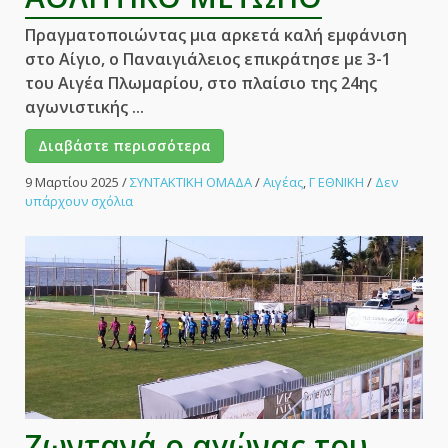
Πραγματοποιώντας μια αρκετά καλή εμφάνιση
στο Αίγιο, ο Παναιγιάλειος επικράτησε με 3-1
του Αιγέα Πλωμαρίου, στο πλαίσιο της 24ης
αγωνιστικής ...
Διαβάστε περισσότερα
9 Μαρτίου 2025
/
ΣΥΝΤΑΚΤΙΚΗ ΟΜΑΔΑ
/
Αιγέας
,
Γ ΕΘΝΙΚΗ
/
Δεν
στο
υπάρχουν σχόλια
Γνώρισε
την
ήττα
στον
Αίγιο
ο
Αιγέας!
–
ΑΘΛΗΤΙΚΟ
ΜΕΤΩΠΟ
Ζωντανά ο αγώνας του