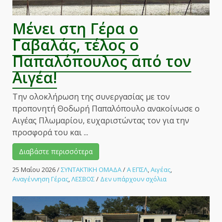
Μένει στη Γέρα ο
Γαβαλάς, τέλος ο
Παπαλόπουλος από τον
Αιγέα!
Την ολοκλήρωση της συνεργασίας με τον
προπονητή Θοδωρή Παπαλόπουλο ανακοίνωσε ο
Αιγέας Πλωμαρίου, ευχαριστώντας τον για την
προσφορά του και ...
Διαβάστε περισσότερα
25 Μαΐου 2026
/
ΣΥΝΤΑΚΤΙΚΗ ΟΜΑΔΑ
/
Α ΕΠΣΛ
,
Αιγέας
,
στο
Αναγέννηση Γέρας
,
ΛΕΣΒΟΣ
/
Δεν υπάρχουν σχόλια
Μένει
στη
Γέρα
ο