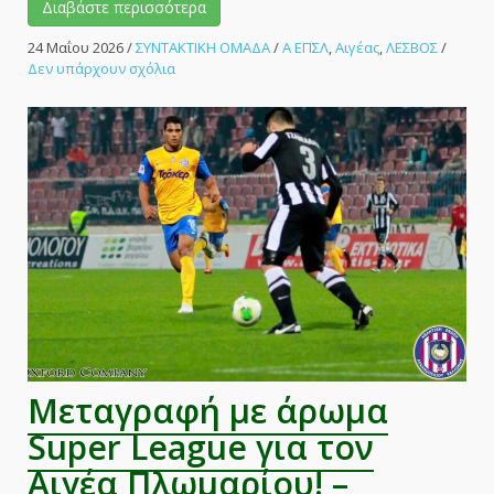
Διαβάστε περισσότερα
24 Μαΐου 2026
/
ΣΥΝΤΑΚΤΙΚΗ ΟΜΑΔΑ
/
Α ΕΠΣΛ
,
Αιγέας
,
ΛΕΣΒΟΣ
/
στο
Δεν υπάρχουν σχόλια
Πέντε
παραμονές
στο
Πλωμάρι!
Μεταγραφή με άρωμα
Super League για τον
Αιγέα Πλωμαρίου! –