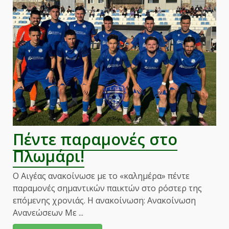
Γαβαλάς,
τέλος
ο
Παπαλόπουλος
από
τον
Αιγέα!
Πέντε παραμονές στο
Πλωμάρι!
Ο Αιγέας ανακοίνωσε με το «καλημέρα» πέντε
παραμονές σημαντικών παικτών στο ρόστερ της
επόμενης χρονιάς. Η ανακοίνωση: Ανακοίνωση
Ανανεώσεων Με ...