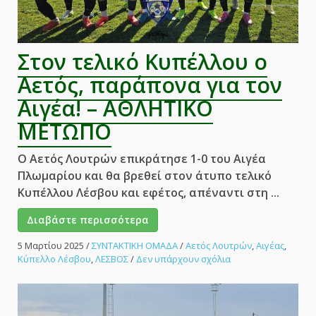
Στον τελικό Κυπέλλου ο
Αετός, παράπονα για τον
Αιγέα! – ΑΘΛΗΤΙΚΟ
ΜΕΤΩΠΟ
Ο Αετός Λουτρών επικράτησε 1-0 του Αιγέα
Πλωμαρίου και θα βρεθεί στον άτυπο τελικό
Κυπέλλου Λέσβου και εφέτος, απέναντι στη ...
Διαβάστε περισσότερα
5 Μαρτίου 2025
/
ΣΥΝΤΑΚΤΙΚΗ ΟΜΑΔΑ
/
Αετός Λουτρών
,
Αιγέας
,
στο
Κύπελλο Λέσβου
,
ΛΕΣΒΟΣ
/
Δεν υπάρχουν σχόλια
Στον
τελικό
Κυπέλλου
ο