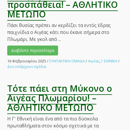
προσπάθεια! – ΑΘΛΗΤΙΚΟ
ΜΕΤΩΠΟ
Πάσι θυσίας πρέπει αν κερδίζει τα εντός έδρας
παιχνίδια ο Αιγέας κάτι που έκανε σήμερα στο
Πλωμάρι. Με γκολ από ...
Διαβάστε περισσότερα
16 Φεβρουαρίου 2025
/
ΣΥΝΤΑΚΤΙΚΗ ΟΜΑΔΑ
/
Αιγέας
,
Γ ΕΘΝΙΚΗ
/
στο
Δεν υπάρχουν σχόλια
Κέρδισε
ο
Αιγέας
Τότε πάει στη Μύκονο ο
και
συνεχίζει
Αιγέας Πλωμαρίου! –
την
ΑΘΛΗΤΙΚΟ ΜΕΤΩΠΟ
προσπάθεια!
–
ΑΘΛΗΤΙΚΟ
Η Γ' Εθνική είναι ένα από τα πιο δύσκολα
ΜΕΤΩΠΟ
πρωταθλήματα στον κόσμο σχετικά με τα