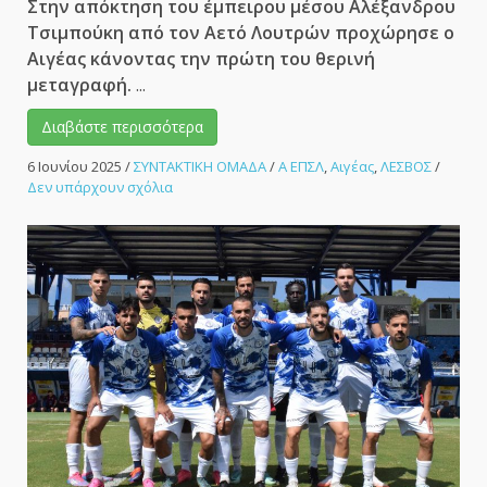
Στην απόκτηση του έμπειρου μέσου Αλέξανδρου
Τσιμπούκη από τον Αετό Λουτρών προχώρησε ο
Αιγέας κάνοντας την πρώτη του θερινή
μεταγραφή.
...
Διαβάστε περισσότερα
6 Ιουνίου 2025
/
ΣΥΝΤΑΚΤΙΚΗ ΟΜΑΔΑ
/
Α ΕΠΣΛ
,
Αιγέας
,
ΛΕΣΒΟΣ
/
στο
Δεν υπάρχουν σχόλια
Στον
Αιγέα
Πλωμαρίου
ο
Τσιμπούκης!
–
ΑΘΛΗΤΙΚΟ
ΜΕΤΩΠΟ