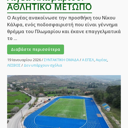
ΑΘΛΗΤΙΚΟ ΜΕΤΩΠΟ
Ο Αιγέας ανακοίνωσε την προσθήκη του Νίκου
Κάλφα, ενός ποδοσφαιριστή που είναι γέννημα
θρέμμα του Πλωμαρίου και έκανε επαγγελματικά
το ...
Διαβάστε περισσότερα
19 Ιανουαρίου 2026
/
ΣΥΝΤΑΚΤΙΚΗ ΟΜΑΔΑ
/
Α ΕΠΣΛ
,
Αιγέας
,
στο
ΛΕΣΒΟΣ
/
Δεν υπάρχουν σχόλια
Μεταγραφή
με
άρωμα
Super
League
για
τον
Αιγέα
Πλωμαρίου!
–
ΑΘΛΗΤΙΚΟ