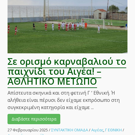
Αετός,
παράπονα
για
τον
Αιγέα!
–
ΑΘΛΗΤΙΚΟ
ΜΕΤΩΠΟ
Σε ορισμό καρναβαλιού το
παιχνίδι του Αιγέα! –
ΑΘΛΗΤΙΚΟ ΜΕΤΩΠΟ
Απίστευτα σκηνικά και στη φετινή Γ ‘ Εθνική. Ή
αλήθεια είναι πέρυσι δεν είχαμε εκπρόσωπο στη
συγκεκριμένη κατηγορία και είχαμε ...
Διαβάστε περισσότερα
27 Φεβρουαρίου 2025
/
ΣΥΝΤΑΚΤΙΚΗ ΟΜΑΔΑ
/
Αιγέας
,
Γ ΕΘΝΙΚΗ
/