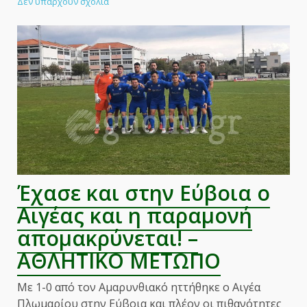
στο
Δεν υπάρχουν σχόλια
Σε
ορισμό
καρναβαλιού
το
παιχνίδι
του
Αιγέα!
–
ΑΘΛΗΤΙΚΟ
ΜΕΤΩΠΟ
Έχασε και στην Εύβοια ο
Αιγέας και η παραμονή
απομακρύνεται! –
ΑΘΛΗΤΙΚΟ ΜΕΤΩΠΟ
Με 1-0 από τον Αμαρυνθιακό ηττήθηκε ο Αιγέα
Πλωμαρίου στην Εύβοια και πλέον οι πιθανότητες