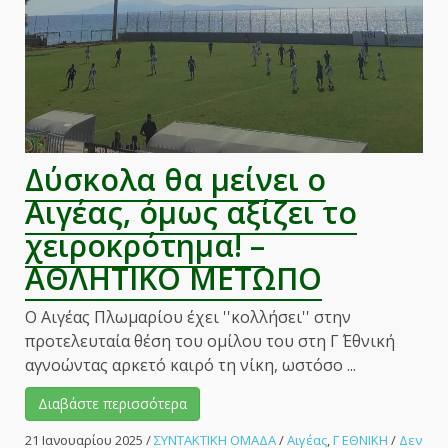
Πλωμαρίου!
–
ΑΘΛΗΤΙΚΟ
ΜΕΤΩΠΟ
Δύσκολα θα μείνει ο
Αιγέας, όμως αξίζει το
χειροκρότημα! –
ΑΘΛΗΤΙΚΟ ΜΕΤΩΠΟ
Ο Αιγέας Πλωμαρίου έχει ''κολλήσει'' στην
προτελευταία θέση του ομίλου του στη Γ΄ Εθνική
αγνοώντας αρκετό καιρό τη νίκη, ωστόσο ...
Διαβάστε περισσότερα
21 Ιανουαρίου 2025
/
ΣΥΝΤΑΚΤΙΚΗ ΟΜΑΔΑ
/
Αιγέας
,
Γ ΕΘΝΙΚΗ
/
Δεν