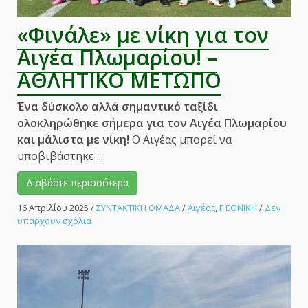
«Φινάλε» με νίκη για τον
Αιγέα Πλωμαρίου! –
ΑΘΛΗΤΙΚΟ ΜΕΤΩΠΟ
Ένα δύσκολο αλλά σημαντικό ταξίδι
ολοκληρώθηκε σήμερα για τον Αιγέα Πλωμαρίου
και μάλιστα με νίκη!
Ο Αιγέας μπορεί να
υποβιβάστηκε ...
Διαβάστε περισσότερα
16 Απριλίου 2025
/
ΣΥΝΤΑΚΤΙΚΗ ΟΜΑΔΑ
/
Αιγέας
,
Γ ΕΘΝΙΚΗ
/
Δεν
στο
υπάρχουν σχόλια
«Φινάλε»
με
νίκη
για
τον
Αιγέα