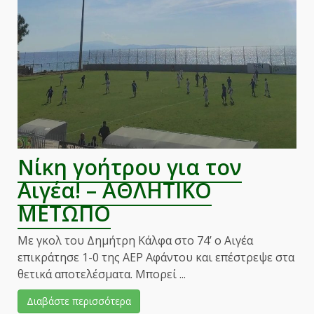
Πλωμαρίου!
–
ΑΘΛΗΤΙΚΟ
ΜΕΤΩΠΟ
Νίκη γοήτρου για τον
Αιγέα! – ΑΘΛΗΤΙΚΟ
ΜΕΤΩΠΟ
Με γκολ του Δημήτρη Κάλφα στο 74’ ο Αιγέα
επικράτησε 1-0 της ΑΕΡ Αφάντου και επέστρεψε στα
θετικά αποτελέσματα. Μπορεί ...
Διαβάστε περισσότερα