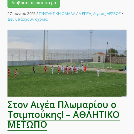
Διαβάστε περισσότερα
27 Ιουνίου 2025
/
ΣΥΝΤΑΚΤΙΚΗ ΟΜΑΔΑ
/
Α ΕΠΣΛ
,
Αιγέας
,
ΛΕΣΒΟΣ
/
στο
Δεν υπάρχουν σχόλια
Στον
Αιγέα
Πλωμαρίου
ο
Κουζινόγλου!
–
ΑΘΛΗΤΙΚΟ
ΜΕΤΩΠΟ
Στον Αιγέα Πλωμαρίου ο
Τσιμπούκης! – ΑΘΛΗΤΙΚΟ
ΜΕΤΩΠΟ