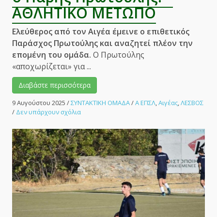
ΑΘΛΗΤΙΚΟ ΜΕΤΩΠΟ
Ελεύθερος από τον Αιγέα έμεινε ο επιθετικός
Παράσχος Πρωτούλης και αναζητεί πλέον την
επομένη του ομάδα.
Ο Πρωτούλης
«αποχωρίζεται» για ...
Διαβάστε περισσότερα
9 Αυγούστου 2025
/
ΣΥΝΤΑΚΤΙΚΗ ΟΜΑΔΑ
/
Α ΕΠΣΛ
,
Αιγέας
,
ΛΕΣΒΟΣ
στο
/
Δεν υπάρχουν σχόλια
Ελεύθερος
από
τον
Αιγέα
ο
Πάρης
Πρωτούλης!
–
ΑΘΛΗΤΙΚΟ
ΜΕΤΩΠΟ