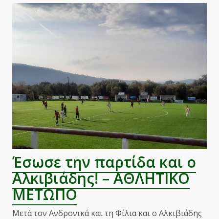
σκόρερς
των
play
out
της
Α’
ΕΠΣΛ.
–
ΑΘΛΗΤΙΚΟ
ΜΕΤΩΠΟ
Έσωσε την παρτίδα και ο
Αλκιβιάδης! – ΑΘΛΗΤΙΚΟ
ΜΕΤΩΠΟ
Μετά τον Ανδρονικά και τη Φίλια και ο Αλκιβιάδης