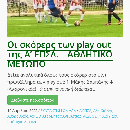
Οι σκόρερς των play out
της Α’ ΕΠΣΛ. – ΑΘΛΗΤΙΚΟ
ΜΕΤΩΠΟ
Δείτε αναλυτικά όλους τους σκόρερ στο μίνι
πρωτάθλημα των play out: 1. Μάκης Σαμπάνης
4
(Ανδρονικάς)
+9 στην κανονική διάρκεια
...
Διαβάστε περισσότερα
10 Απριλίου 2023
/
ΣΥΝΤΑΚΤΙΚΗ ΟΜΑΔΑ
/
Α ΕΠΣΛ
,
Αλκιβιάδης
,
Ανδρονικάς
,
Αρίων
,
Ατρόμητος Ανεμώτιας
,
ΛΕΣΒΟΣ
,
Φίλια
/
Δεν
στο
υπάρχουν σχόλια
Οι