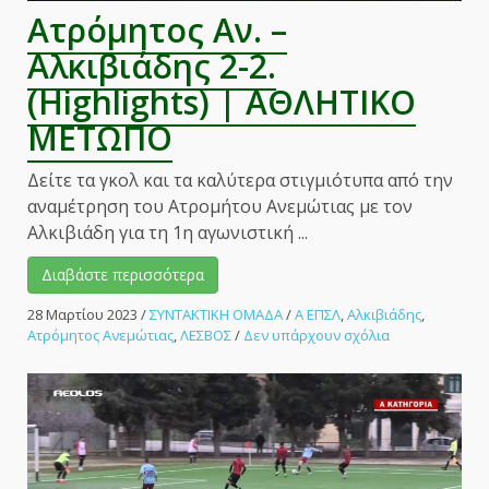
Ατρόμητος Αν. –
Αλκιβιάδης 2-2.
(Highlights) | ΑΘΛΗΤΙΚΟ
ΜΕΤΩΠΟ
Δείτε τα γκολ και τα καλύτερα στιγμιότυπα από την
αναμέτρηση του Ατρομήτου Ανεμώτιας με τον
Αλκιβιάδη για τη 1η αγωνιστική ...
Διαβάστε περισσότερα
28 Μαρτίου 2023
/
ΣΥΝΤΑΚΤΙΚΗ ΟΜΑΔΑ
/
Α ΕΠΣΛ
,
Αλκιβιάδης
,
στο
Ατρόμητος Ανεμώτιας
,
ΛΕΣΒΟΣ
/
Δεν υπάρχουν σχόλια
Ατρόμητος
Αν.
–
Αλκιβιάδης
2-
2.
(Highlights)