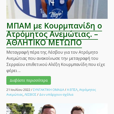
ΜΠΑΜ με Κουρμπανίδη ο
Ατρόμητος Ανεμώτιας. –
ΑΘΛΗΤΙΚΟ ΜΕΤΩΠΟ
Μεταγραφή πέρα της Λέσβου για τον Ατρόμητο
Ανεμώτιας που ανακοίνωσε την μεταγραφή του
Σερραίου επιθετικού Αλέξη Κουρμπανίδη που είχε
φέρει ...
Διαβάστε περισσότερα
21 Ιουλίου 2022
/
ΣΥΝΤΑΚΤΙΚΗ ΟΜΑΔΑ
/
Α ΕΠΣΛ
,
Ατρόμητος
στο
Ανεμώτιας
,
ΛΕΣΒΟΣ
/
Δεν υπάρχουν σχόλια
ΜΠΑΜ
με
Κουρμπανίδη
ο