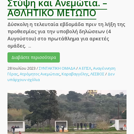
Στύψη και Ανεμώτια. –
ΑΘΛΗΤΙΚΟ ΜΕΤΩΠΟ
Δύσκολη η τελευταία εβδομάδα πριν τη λήξη της
προθεσμίας για την υποβολή δηλώσεων (4
Αυγούστου) στο πρωτάθλημα για αρκετές
ομάδες.
...
Διαβάστε περισσότερα
28 Ιουλίου 2023
/
ΣΥΝΤΑΚΤΙΚΗ ΟΜΑΔΑ
/
Α ΕΠΣΛ
,
Αναγέννηση
Γέρας
,
Ατρόμητος Ανεμώτιας
,
Καραβαγγέλης
,
ΛΕΣΒΟΣ
/
Δεν
στο
υπάρχουν σχόλια
Τοπικό:
Αγωνία
σε
Γέρα,
Στύψη
και
Ανεμώτια.
–
ΑΘΛΗΤΙΚΟ