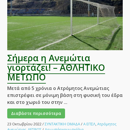
–
ΑΘΛΗΤΙΚΟ
ΜΕΤΩΠΟ
Σήμερα η Ανεμώτια
γιορτάζει! – ΑΘΛΗΤΙΚΟ
ΜΕΤΩΠΟ
Μετά από 5 χρόνια ο Ατρόμητος Ανεμώτιας
επιστρέφει σε μόνιμη βάση στη φυσική του έδρα
και στο χωριό του στην ...
Διαβάστε περισσότερα
23 Οκτωβρίου 2022
/
ΣΥΝΤΑΚΤΙΚΗ ΟΜΑΔΑ
/
Α ΕΠΣΛ
,
Ατρόμητος
στο
Ανεμώτιας
,
ΛΕΣΒΟΣ
/
Δεν υπάρχουν σχόλια