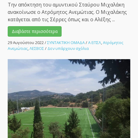
Την απόκτηση του αμυντικού Σταύρου Μιχαλάκη
ανακοίνωσε ο Ατρόμητος Ανεμώτιας. Ο Μιχαλάκης
κατάγεται από τις Σέρρες όπως και ο Αλέξης ...
Διαβάστε περισσότερα
29 Αυγούστου 2022
/
ΣΥΝΤΑΚΤΙΚΗ ΟΜΑΔΑ
/
Α ΕΠΣΛ
,
Ατρόμητος
στο
Ανεμώτιας
,
ΛΕΣΒΟΣ
/
Δεν υπάρχουν σχόλια
Έφερε
και
άλλον
Σερραίο
παίκτη
ο
Ατρόμητος
Ανεμώτιας.
–
ΑΘΛΗΤΙΚΟ
ΜΕΤΩΠΟ