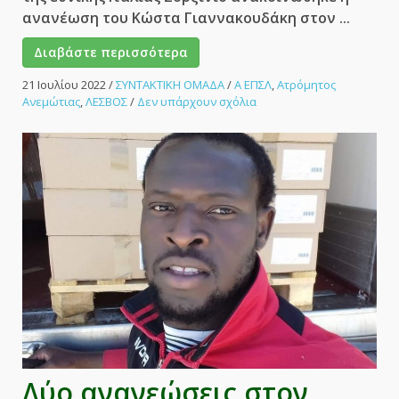
ανανέωση του Κώστα Γιαννακουδάκη στον ...
Διαβάστε περισσότερα
21 Ιουλίου 2022
/
ΣΥΝΤΑΚΤΙΚΗ ΟΜΑΔΑ
/
Α ΕΠΣΛ
,
Ατρόμητος
στο
Ανεμώτιας
,
ΛΕΣΒΟΣ
/
Δεν υπάρχουν σχόλια
Δεν
έφερε
Ζορζινιο
αλλά
παρέμεινε
ο
Γιαννακουδάκης
στον
Ατρόμητο
Ανεμώτιας.
–
ΑΘΛΗΤΙΚΟ
ΜΕΤΩΠΟ
Δύο ανανεώσεις στον