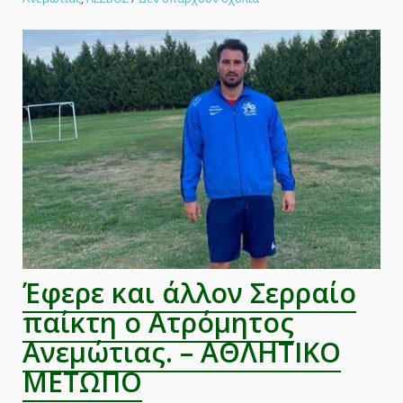
Σήμερα
η
Ανεμώτια
γιορτάζει!
–
ΑΘΛΗΤΙΚΟ
ΜΕΤΩΠΟ
Έφερε και άλλον Σερραίο
παίκτη ο Ατρόμητος
Ανεμώτιας. – ΑΘΛΗΤΙΚΟ
ΜΕΤΩΠΟ