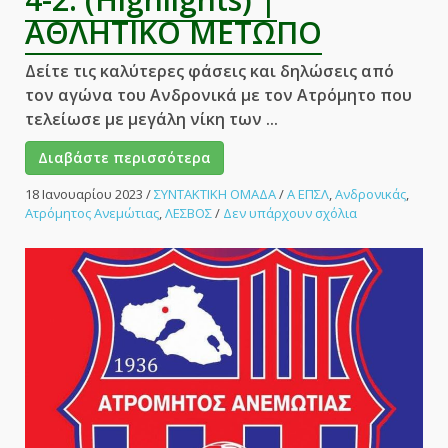
ΑΘΛΗΤΙΚΟ ΜΕΤΩΠΟ
Δείτε τις καλύτερες φάσεις και δηλώσεις από
τον αγώνα του Ανδρονικά με τον Ατρόμητο που
τελείωσε με μεγάλη νίκη των ...
Διαβάστε περισσότερα
18 Ιανουαρίου 2023
/
ΣΥΝΤΑΚΤΙΚΗ ΟΜΑΔΑ
/
Α ΕΠΣΛ
,
Ανδρονικάς
,
στο
Ατρόμητος Ανεμώτιας
,
ΛΕΣΒΟΣ
/
Δεν υπάρχουν σχόλια
Ανδρονικάς
–
Ατρόμητος
4-
2.
(Highlights)
|
ΑΘΛΗΤΙΚΟ
ΜΕΤΩΠΟ