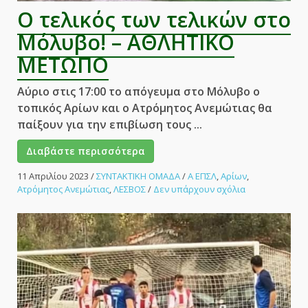
Ο τελικός των τελικών στο
Μόλυβο! – ΑΘΛΗΤΙΚΟ
ΜΕΤΩΠΟ
Αύριο στις 17:00 το απόγευμα στο Μόλυβο ο
τοπικός Αρίων και ο Ατρόμητος Ανεμώτιας θα
παίξουν για την επιβίωση τους ...
Διαβάστε περισσότερα
11 Απριλίου 2023
/
ΣΥΝΤΑΚΤΙΚΗ ΟΜΑΔΑ
/
Α ΕΠΣΛ
,
Αρίων
,
στο
Ατρόμητος Ανεμώτιας
,
ΛΕΣΒΟΣ
/
Δεν υπάρχουν σχόλια
Ο
τελικός
των
τελικών
στο
Μόλυβο!
–
ΑΘΛΗΤΙΚΟ
ΜΕΤΩΠΟ