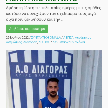
Αφόρητη ζέστη τις τελευταίες ημέρες με τις ομάδες
ωστόσο να συνεχίζουν τον σχεδιασμό τους σιγά
σιγά πριν ξεκινήσουν και την ...
Διαβάστε περισσότερα
29 Ιουλίου 2022
/
ΣΥΝΤΑΚΤΙΚΗ ΟΜΑΔΑ
/
Α ΕΠΣΛ
,
Ατρόμητος
στο
Ανεμώτιας
,
Διαγόρας
,
ΛΕΣΒΟΣ
/
Δεν υπάρχουν σχόλια
Ανανεώσεις
στο
Διαγόρα
και
μεταγραφές
στον
Ατρόμητο
Ανεμώτιας.
–
ΑΘΛΗΤΙΚΟ
ΜΕΤΩΠΟ