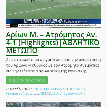
|
ΑΘΛΗΤΙΚΟ
ΜΕΤΩΠΟ
Αρίων Μ. – Ατρόμητος Αν.
4-1 (Highlights)|ΑΘΛΗΤΙΚΟ
ΜΕΤΩΠΟ
Δείτε τα καλύτερα στιγμιότυπα από την αναμέτρηση
του Αρίωνα Μήθυμνας με τον Ατρόμητο Ανεμώτιας
για την τελευταία αγωνιστική της κανονικής ...
Διαβάστε περισσότερα
21 Μαρτίου 2023
/
ΣΥΝΤΑΚΤΙΚΗ ΟΜΑΔΑ
/
Α ΕΠΣΛ
,
Αρίων
,
στο
Ατρόμητος Ανεμώτιας
,
ΛΕΣΒΟΣ
/
Δεν υπάρχουν σχόλια
Αρίων
Μ.
–