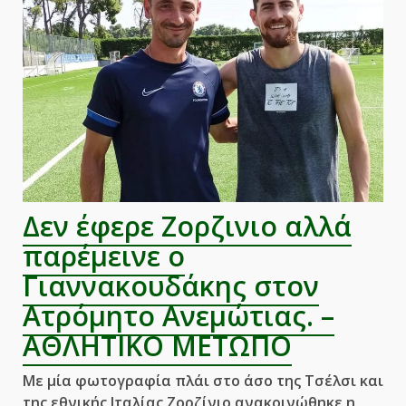
Ατρόμητος
Ανεμώτιας.
–
ΑΘΛΗΤΙΚΟ
ΜΕΤΩΠΟ
Δεν έφερε Ζορζινιο αλλά
παρέμεινε ο
Γιαννακουδάκης στον
Ατρόμητο Ανεμώτιας. –
ΑΘΛΗΤΙΚΟ ΜΕΤΩΠΟ
Με μία φωτογραφία πλάι στο άσο της Τσέλσι και
της εθνικής Ιταλίας Ζορζίνιο ανακοινώθηκε η