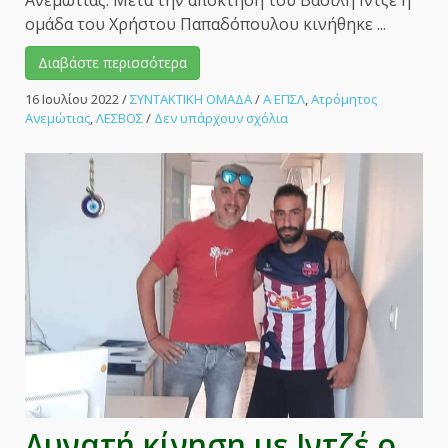
Ανεμώτιας. Μετά την απόκτηση του Βασίλη Ιντζέ η
ομάδα του Χρήστου Παπαδόπουλου κινήθηκε ...
Διαβάστε περισσότερα
16 Ιουλίου 2022
/
ΣΥΝΤΑΚΤΙΚΗ ΟΜΑΔΑ
/
Α ΕΠΣΛ
,
Ατρόμητος
στο
Ανεμώτιας
,
ΛΕΣΒΟΣ
/
Δεν υπάρχουν σχόλια
Άλλες
τρείς
προσθήκες
στον
Ατρόμητο
Ανεμώτιας.
–
ΑΘΛΗΤΙΚΟ
ΜΕΤΩΠΟ
Δυνατή κίνηση με Ιντζέ ο