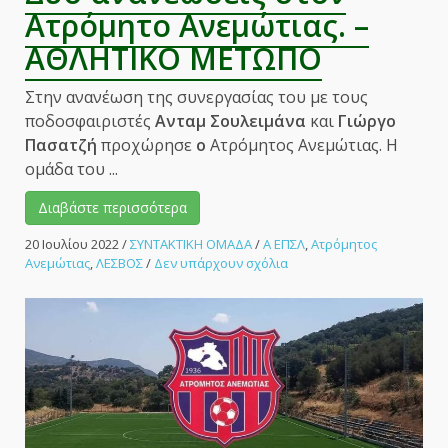
Ατρόμητο Ανεμώτιας. –
ΑΘΛΗΤΙΚΟ ΜΕΤΩΠΟ
Στην ανανέωση της συνεργασίας του με τους
ποδοσφαιριστές
Ανταμ Σουλειμάνα
και
Γιώργο
Πασατζή
προχώρησε
ο
Ατρόμητος Ανεμώτιας. Η
ομάδα του ...
Διαβάστε περισσότερα
20 Ιουλίου 2022
/
ΣΥΝΤΑΚΤΙΚΗ ΟΜΑΔΑ
/
Α ΕΠΣΛ
,
Ατρόμητος
στο
Ανεμώτιας
,
ΛΕΣΒΟΣ
/
Δεν υπάρχουν σχόλια
Δύο
ανανεώσεις
στον
Ατρόμητο
Ανεμώτιας.
–
ΑΘΛΗΤΙΚΟ
ΜΕΤΩΠΟ