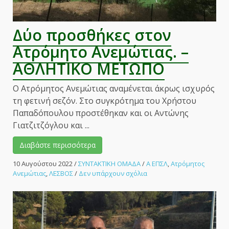
Δύο προσθήκες στον
Ατρόμητο Ανεμώτιας. –
ΑΘΛΗΤΙΚΟ ΜΕΤΩΠΟ
Ο Ατρόμητος Ανεμώτιας αναμένεται άκρως ισχυρός
τη φετινή σεζόν. Στο συγκρότημα του Χρήστου
Παπαδόπουλου προστέθηκαν και οι Αντώνης
Γιατζιτζόγλου και ...
Διαβάστε περισσότερα
10 Αυγούστου 2022
/
ΣΥΝΤΑΚΤΙΚΗ ΟΜΑΔΑ
/
Α ΕΠΣΛ
,
Ατρόμητος
στο
Ανεμώτιας
,
ΛΕΣΒΟΣ
/
Δεν υπάρχουν σχόλια
Δύο
προσθήκες
στον
Ατρόμητο
Ανεμώτιας.