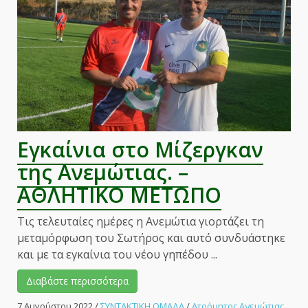
–
ΑΘΛΗΤΙΚΟ
ΜΕΤΩΠΟ
Εγκαίνια στο Μίζεργκαν
της Ανεμώτιας. –
ΑΘΛΗΤΙΚΟ ΜΕΤΩΠΟ
Τις τελευταίες ημέρες η Ανεμώτια γιορτάζει τη
μεταμόρφωση του Σωτήρος και αυτό συνδυάστηκε
και με τα εγκαίνια του νέου γηπέδου ...
Διαβάστε περισσότερα
7 Αυγούστου 2022
/
ΣΥΝΤΑΚΤΙΚΗ ΟΜΑΔΑ
/
Ατρόμητος Ανεμώτιας
,