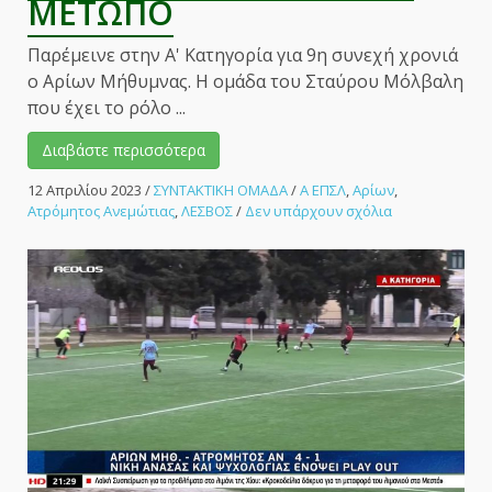
ΜΕΤΩΠΟ
Παρέμεινε στην Α' Κατηγορία για 9η συνεχή χρονιά
ο Αρίων Μήθυμνας. Η ομάδα του Σταύρου Μόλβαλη
που έχει το ρόλο ...
Διαβάστε περισσότερα
12 Απριλίου 2023
/
ΣΥΝΤΑΚΤΙΚΗ ΟΜΑΔΑ
/
Α ΕΠΣΛ
,
Αρίων
,
στο
Ατρόμητος Ανεμώτιας
,
ΛΕΣΒΟΣ
/
Δεν υπάρχουν σχόλια
Ήταν
(σ)έξι
και
παραμένει
στην
Α’
Κατηγορία
ο
Αρίων
Μήθυμνας.
–
ΑΘΛΗΤΙΚΟ
ΜΕΤΩΠΟ