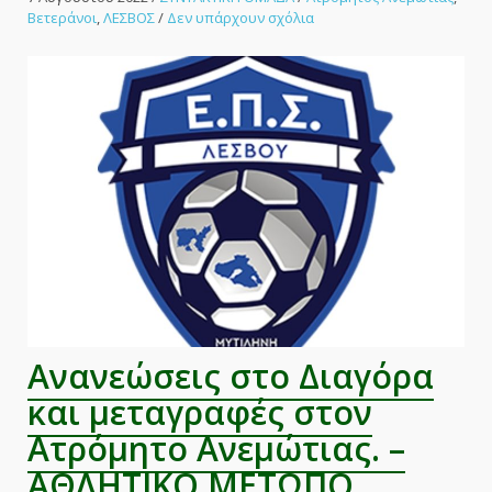
στο
Βετεράνοι
,
ΛΕΣΒΟΣ
/
Δεν υπάρχουν σχόλια
Εγκαίνια
στο
Μίζεργκαν
της
Ανεμώτιας.
–
ΑΘΛΗΤΙΚΟ
ΜΕΤΩΠΟ
Ανανεώσεις στο Διαγόρα
και μεταγραφές στον
Ατρόμητο Ανεμώτιας. –
ΑΘΛΗΤΙΚΟ ΜΕΤΩΠΟ