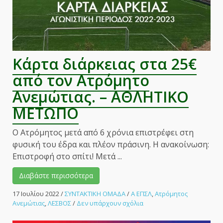
Κάρτα διάρκειας στα 25€
από τον Ατρόμητο
Ανεμώτιας. – ΑΘΛΗΤΙΚΟ
ΜΕΤΩΠΟ
Ο Ατρόμητος μετά από 6 χρόνια επιστρέφει στη
φυσική του έδρα και πλέον πράσινη. Η ανακοίνωση:
Επιστροφή στο σπίτι! Μετά ...
Διαβάστε περισσότερα
17 Ιουλίου 2022
/
ΣΥΝΤΑΚΤΙΚΗ ΟΜΑΔΑ
/
Α ΕΠΣΛ
,
Ατρόμητος
στο
Ανεμώτιας
,
ΛΕΣΒΟΣ
/
Δεν υπάρχουν σχόλια
Κάρτα
διάρκειας