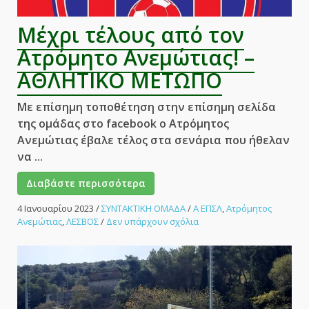
Μέχρι τέλους από τον
Ατρόμητο Ανεμώτιας! –
ΑΘΛΗΤΙΚΟ ΜΕΤΩΠΟ
Με επίσημη τοποθέτηση στην επίσημη σελίδα
της ομάδας στο facebook ο Ατρόμητος
Ανεμώτιας έβαλε τέλος στα σενάρια που ήθελαν
να ...
Διαβάστε περισσότερα
4 Ιανουαρίου 2023
/
ΣΥΝΤΑΚΤΙΚΗ ΟΜΑΔΑ
/
Α ΕΠΣΛ
,
Ατρόμητος
στο
Ανεμώτιας
,
ΛΕΣΒΟΣ
/
Δεν υπάρχουν σχόλια
Μέχρι
τέλους
από
τον
Ατρόμητο
Ανεμώτιας!