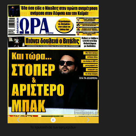
Τα
πρωτοσέλιδα
των
εφημερίδων