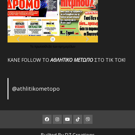
Τα
πρωτοσέλιδα
των
εφημερίδων
ΚΑΝΕ FOLLOW ΤΟ
ΑΘΛΗΤΙΚΟ
ΜΕΤΩΠΟ
ΣΤΟ ΤΙΚ ΤΟΚ!
@athlitikometopo
Facebook
Instagram
Youtube
ΤΙΚ
Viber
ΤΟΚ
Builted By DZ Creations