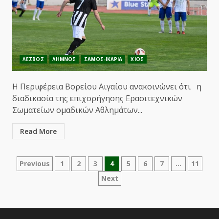
ΛΕΣΒΟΣ
ΛΗΜΝΟΣ
ΣΑΜΟΣ-ΙΚΑΡΙΑ
ΧΙΟΣ
Η Περιφέρεια Βορείου Αιγαίου ανακοινώνει ότι η
διαδικασία της επιχορήγησης Ερασιτεχνικών
Σωματείων ομαδικών Αθλημάτων...
Read More
Σελιδοποίηση
Previous
1
2
3
4
5
6
7
…
11
Next
άρθρων