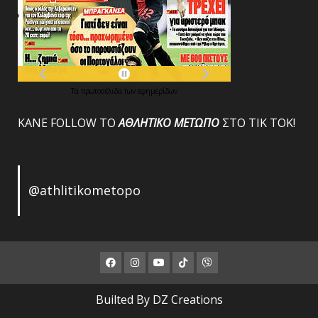
Τα
πρωτοσέλιδα
των
εφημερίδων
ΚΑΝΕ FOLLOW ΤΟ
ΑΘΛΗΤΙΚΟ
ΜΕΤΩΠΟ
ΣΤΟ ΤΙΚ ΤΟΚ!
@athlitikometopo
Facebook
Instagram
Youtube
ΤΙΚ
Viber
ΤΟΚ
Builted By DZ Creations