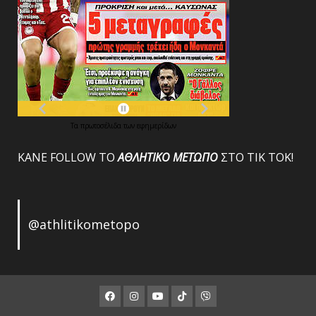
Τα
πρωτοσέλιδα
των
εφημερίδων
ΚΑΝΕ FOLLOW ΤΟ
ΑΘΛΗΤΙΚΟ
ΜΕΤΩΠΟ
ΣΤΟ ΤΙΚ ΤΟΚ!
@athlitikometopo
Facebook
Instagram
Youtube
ΤΙΚ
Viber
ΤΟΚ