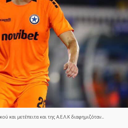
ύ και μετέπειτα και της Α.Ε.Λ.Κ διαφημιζόταν...