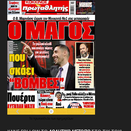
Τα
πρωτοσέλιδα
των
εφημερίδων