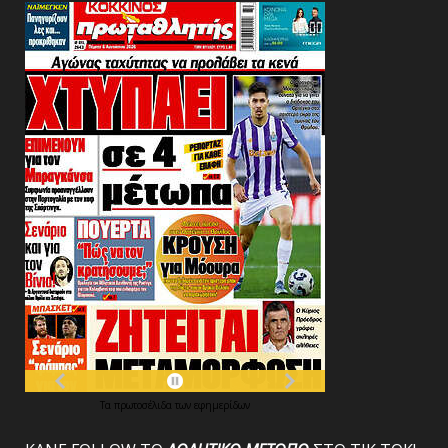
Τα
πρωτοσέλιδα
των
εφημερίδων