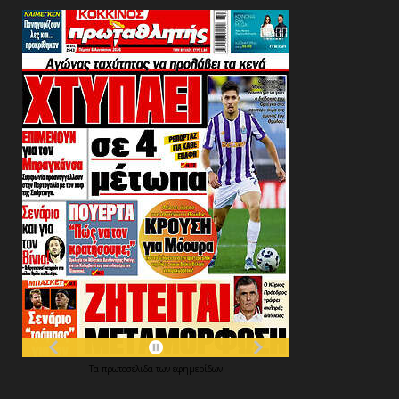
Τα
πρωτοσέλιδα
των
εφημερίδων