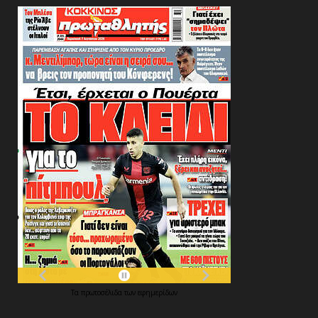
Τα
πρωτοσέλιδα
των
εφημερίδων