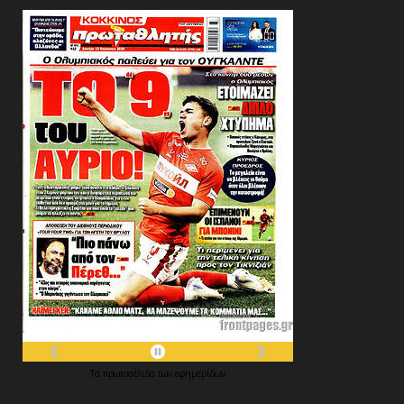
Τα
πρωτοσέλιδα
των
εφημερίδων