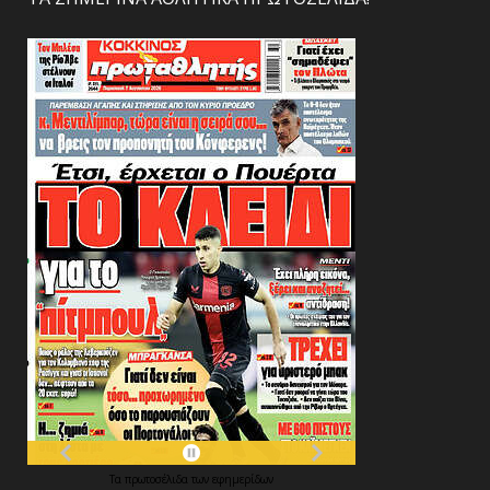
Τα
πρωτοσέλιδα
των
εφημερίδων