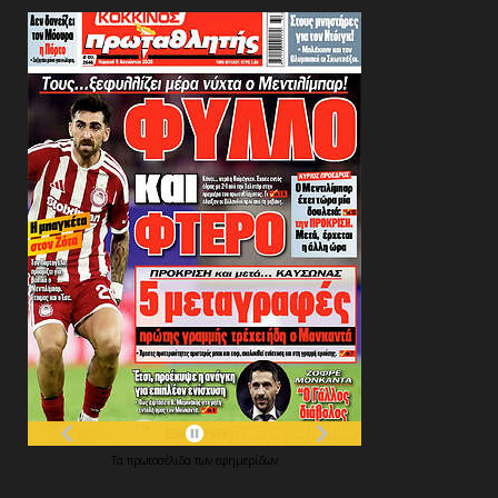
Τα
πρωτοσέλιδα
των
εφημερίδων