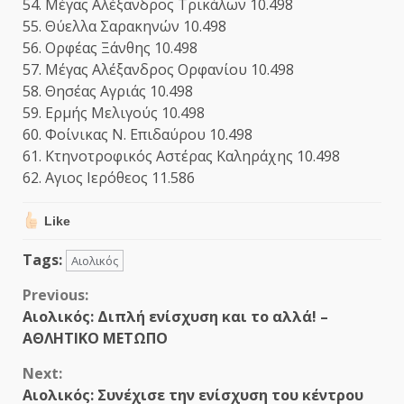
54. Μέγας Αλέξανδρος Τρικάλων 10.498
55. Θύελλα Σαρακηνών 10.498
56. Ορφέας Ξάνθης 10.498
57. Μέγας Αλέξανδρος Ορφανίου 10.498
58. Θησέας Αγριάς 10.498
59. Ερμής Μελιγούς 10.498
60. Φοίνικας Ν. Επιδαύρου 10.498
61. Κτηνοτροφικός Αστέρας Καληράχης 10.498
62. Αγιος Ιερόθεος 11.586
Like
Tags:
Αιολικός
Continue
Previous:
Αιολικός: Διπλή ενίσχυση και το αλλά! –
Reading
ΑΘΛΗΤΙΚΟ ΜΕΤΩΠΟ
Next:
Αιολικός: Συνέχισε την ενίσχυση του κέντρου