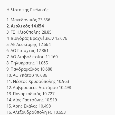
Η λίστα της Γ εθνικής:
1. Mακεδονικός 23.556
2. Αιολικός 14.654
3. ΓΣ Ηλιούπολης 28.851
4. Διαγόρας Βραχνέικων 12.676
5. ΑΕ Λευκίμμης 12.664
6. ΑΟ Γιούχτας 12.361
7. ΑΟ Διαβολιτσίου 11.160
8. Τηλυκράτης 11.065
9. Πανδραμαϊκός 10.688
10. ΑΟ Υπάτου 10.686
11. Νέστος Χρυσούπολης 10.963
12. Αμβρυσσέας Διστόμου 10.498
13. Παναρκαδικός 10.727
14. Αίας Γαστούνης 10.519
15. Άρης Σκάλας 10.498
16. Αλεξανδρούπολη FC 10.653