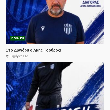
Γ ΕΘΝΙΚΗ
Στο Διαγόρα ο Άκης Τσούρος!
3 ημέρες ago