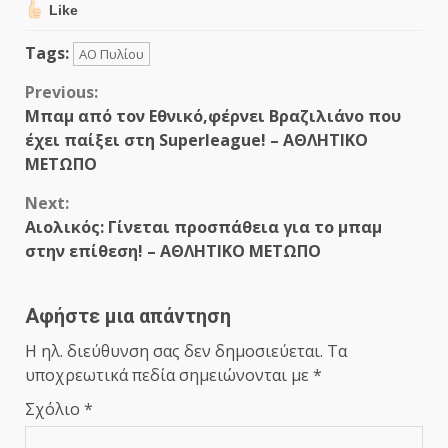
Like
Tags:
ΑΟ Πυλίου
Continue
Previous:
Μπαμ από τον Εθνικό,φέρνει Βραζιλιάνο που
Reading
έχει παίξει στη Superleague! – ΑΘΛΗΤΙΚΟ
ΜΕΤΩΠΟ
Next:
Αιολικός: Γίνεται προσπάθεια για το μπαμ
στην επίθεση! – ΑΘΛΗΤΙΚΟ ΜΕΤΩΠΟ
Αφήστε μια απάντηση
Η ηλ. διεύθυνση σας δεν δημοσιεύεται.
Τα
υποχρεωτικά πεδία σημειώνονται με
*
Σχόλιο
*