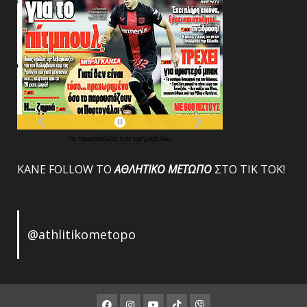
Τα
πρωτοσέλιδα
των
εφημερίδων
ΚΑΝΕ FOLLOW ΤΟ
ΑΘΛΗΤΙΚΟ
ΜΕΤΩΠΟ
ΣΤΟ ΤΙΚ ΤΟΚ!
@athlitikometopo
Facebook
Instagram
Youtube
ΤΙΚ
Viber