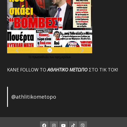
Τα
πρωτοσέλιδα
των
εφημερίδων
ΚΑΝΕ FOLLOW ΤΟ
ΑΘΛΗΤΙΚΟ
ΜΕΤΩΠΟ
ΣΤΟ ΤΙΚ ΤΟΚ!
@athlitikometopo
Facebook
Instagram
Youtube
ΤΙΚ
Viber