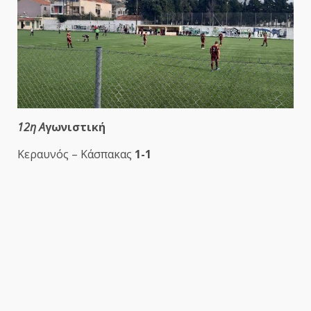
12η Α
γωνιστική
Κεραυνός – Κάσπακας
1-1