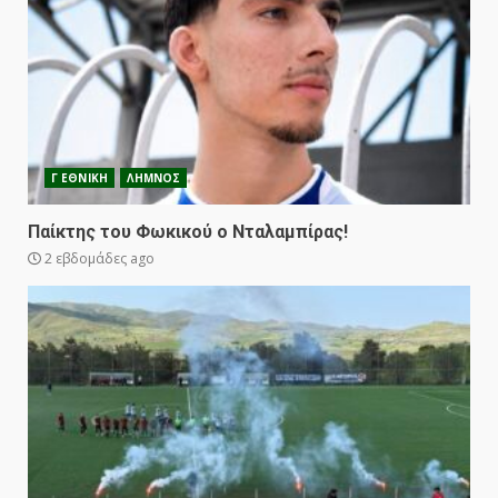
Γ ΕΘΝΙΚΗ
ΛΗΜΝΟΣ
Παίκτης του Φωκικού ο Νταλαμπίρας!
2 εβδομάδες ago