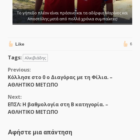
Το γήπεδο πλέον είναι πράσινο και τα αδέρφια Μαρίνος και
Αποστόλης μετά από πολλά χρόνια συμπαίκτες!
Like
6
Tags:
Αλκιβιάδης
Continue
Previous:
Κόλλησε στο 0 ο Διαγόρας με τη Φίλια. –
Reading
ΑΘΛΗΤΙΚΟ ΜΕΤΩΠΟ
Next:
ΕΠΣΛ: Η βαθμολογία στη Β κατηγορία. –
ΑΘΛΗΤΙΚΟ ΜΕΤΩΠΟ
Αφήστε μια απάντηση