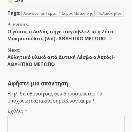
Like
Tags:
Αναγέννηση Γέρας
Δήμος Μυτιλήνης
Παλαιόκηπος
Continue
Previous:
Ο γύπας ο Λαλάς πήγε παγιαβλελ στη Ζέτα
Reading
Μακρυπούλια. (Vid)- ΑΘΛΗΤΙΚΟ ΜΕΤΩΠΟ
Next:
Αθλητικό υλικό από Δυτική Λέσβο ο Αετός!-
ΑΘΛΗΤΙΚΟ ΜΕΤΩΠΟ
Αφήστε μια απάντηση
Η ηλ. διεύθυνση σας δεν δημοσιεύεται.
Τα
υποχρεωτικά πεδία σημειώνονται με
*
Σχόλιο
*