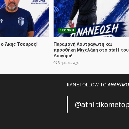
Γ ΕΘΝΙΚΗ
 ο Άκης Τσούρος!
Παραμονή Λουτραγώτη και
προσθήκη Μιχαλάκη στο staff του
Διαγόρα!
3 ημέρες ago
ΚΑΝΕ FOLLOW ΤΟ
ΑΘΛΗΤΙΚΟ
@athlitikometo