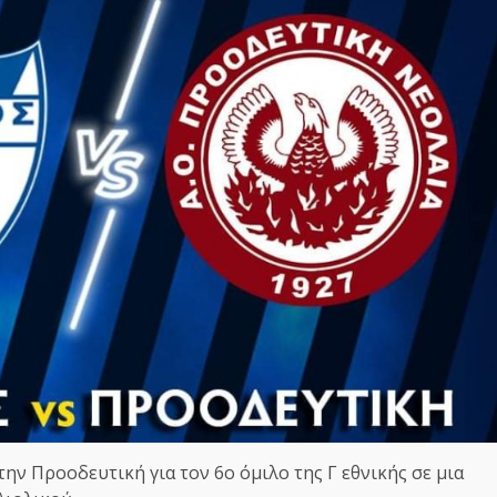
ην Προοδευτική για τον 6ο όμιλο της Γ εθνικής σε μια