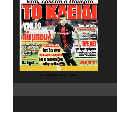
Τα
πρωτοσέλιδα
των
εφημερίδων