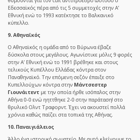
θυμούνται για τον cult αντιπρόεδρο ωστόσο ο
Εδεσσαϊκός πέρα από τις 5 συμμετοχές στην Α’
Εθνική ενώ το 1993 κατέκτησε το Βαλκανικό
κύπελλο.
9. Αθηναϊκός
Ο Αθηναϊκός η ομάδα από το Βύρωνα έβαζε
δύσκολα στους μεγάλους. Αγωνίστικε μόλις 9 φορές
στην Α’ Εθνική ενώ το 1991 βρέθηκε και στους
τελικούς Κυπέλλου Ελλάδας κόντρα στον
Παναθηναϊκό. Την επόμενη σεζόν έπαιξε στο
Κυπελλούχων κόντρα στην
Μάντσεστερ
Γιουνάιτεντ
με την οποία ήρθε ισόπαλος στην
Αθήνα 0-0 ενώ ηηττθηκε 2-0 στην παράταση! στο
θρυλικό Ολντ Τραφορντ. Έχει να ακουστεί πολλά
χρόνια καθώς παίζει στα τοπικά της Αθήνας.
10. Παναιγιάλειος
Άλλο ένα ιστορικό σωματείο. Με αυτό κλείνουμε το