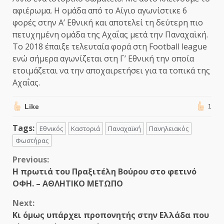
αφιέρωμα. Η ομάδα από το Αίγιο αγωνίστικε 6
φορές στην Α’ Εθνική και αποτελεί τη δεύτερη πιο
πετυχημένη ομάδα της Αχαΐας μετά την Παναχαϊκή.
Το 2018 έπαιξε τελευταία φορά στη Football league
ενώ σήμερα αγωνίζεται στη Γ’ Εθνική την οποία
ετοιμάζεται να την αποχαιρετήσει για τα τοπικά της
Αχαΐας.
Like
1
Tags:
Εθνικός
Καστοριά
Παναχαϊκή
Πανηλειακός
Φωστήρας
Continue
Previous:
Η πρωτιά του Πραξιτέλη Βούρου στο φετινό
Reading
ΟΦΗ. – ΑΘΛΗΤΙΚΟ ΜΕΤΩΠΟ
Next:
Κι όμως υπάρχει προπονητής στην Ελλάδα που