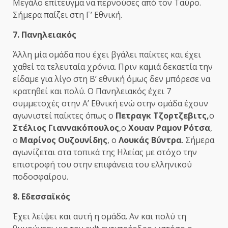
Μεγάλο επίτευγμα να περνούσες από τον Ταύρο.
Σήμερα παίζει στη Γ’ Εθνική.
7. Πανηλειακός
Άλλη μία ομάδα που έχει βγάλει παίκτες και έχει
χαθεί τα τελευταία χρόνια. Πριν καμιά δεκαετία την
είδαμε για λίγο στη Β’ εθνική όμως δεν μπόρεσε να
κρατηθεί και πολύ. Ο Πανηλειακός έχει 7
συμμετοχές στην Α’ Εθνική ενώ στην ομάδα έχουν
αγωνιστεί παίκτες όπως ο
Πετραγκ Τζορτζεβιτς,
ο
Στέλιος Γιαννακόπουλος
,ο
Χουαν Ραμον Ρότσα
,
ο
Μαρίνος Ουζουνίδης
, ο
Λουκάς Βύντρα
. Σήμερα
αγωνίζεται στα τοπικά της Ηλείας με στόχο την
επιστροφή του στην επιφάνεια του ελληνικού
ποδοσφαίρου.
8. Εδεσσαϊκός
Έχει λείψει και αυτή η ομάδα. Αν και πολύ τη