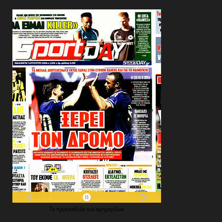
Τα
πρωτοσέλιδα
των
εφημερίδων