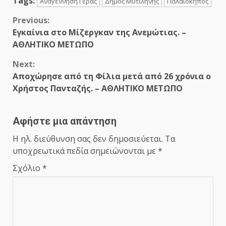
Tags:
Αναγέννηση Γέρας
Δήμος Μυτιλήνης
Παλαιόκηπος
Continue
Previous:
Εγκαίνια στο Μίζεργκαν της Ανεμώτιας. –
Reading
ΑΘΛΗΤΙΚΟ ΜΕΤΩΠΟ
Next:
Αποχώρησε από τη Φίλια μετά από 26 χρόνια ο
Χρήστος Πανταζής. – ΑΘΛΗΤΙΚΟ ΜΕΤΩΠΟ
Αφήστε μια απάντηση
Η ηλ. διεύθυνση σας δεν δημοσιεύεται.
Τα
υποχρεωτικά πεδία σημειώνονται με
*
Σχόλιο
*