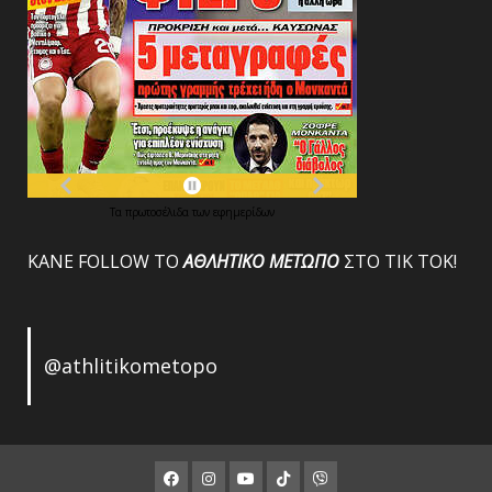
Τα
πρωτοσέλιδα
των
εφημερίδων
ΚΑΝΕ FOLLOW ΤΟ
ΑΘΛΗΤΙΚΟ
ΜΕΤΩΠΟ
ΣΤΟ ΤΙΚ ΤΟΚ!
@athlitikometopo
Facebook
Instagram
Youtube
ΤΙΚ
Viber