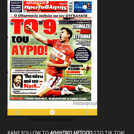
Τα
πρωτοσέλιδα
των
εφημερίδων
ΚΑΝΕ FOLLOW ΤΟ
ΑΘΛΗΤΙΚΟ
ΜΕΤΩΠΟ
ΣΤΟ ΤΙΚ ΤΟΚ!