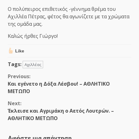
Ο πολύπειρος επιθετικός -γέννημα θρέμα του
Αχιλλέα Πέτρας, φέτος θα αγωνίζετε με τα χρώματα
της ομάδα μας.
Καλώς ήρθες Γιώργο!
Like
Tags:
Αχιλλέας
Continue
Previous:
Και εγένετο η Δόξα Λέσβου! – ΑΘΛΗΤΙΚΟ
Reading
ΜΕΤΩΠΟ
Next:
Έκλεισε και Αγριμάκη ο Αετός Λουτρών. –
ΑΘΛΗΤΙΚΟ ΜΕΤΩΠΟ
Αφήστε μια απάντηση