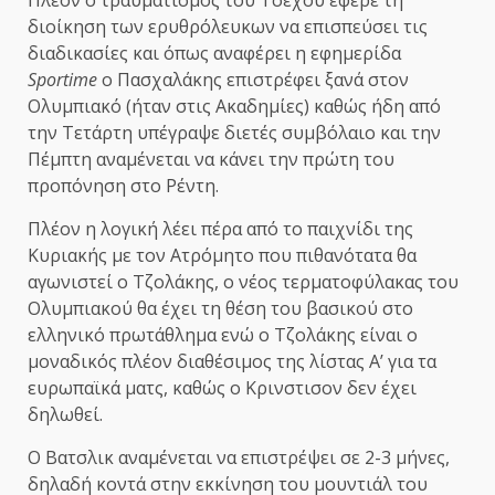
Πλέον ο τραυματισμός του Τσέχου έφερε τη
διοίκηση των ερυθρόλευκων να επισπεύσει τις
διαδικασίες και όπως αναφέρει η εφημερίδα
Sportime
ο Πασχαλάκης επιστρέφει ξανά στον
Ολυμπιακό (ήταν στις Ακαδημίες) καθώς ήδη από
την Τετάρτη υπέγραψε διετές συμβόλαιο και την
Πέμπτη αναμένεται να κάνει την πρώτη του
προπόνηση στο Ρέντη.
Πλέον η λογική λέει πέρα από το παιχνίδι της
Κυριακής με τον Ατρόμητο που πιθανότατα θα
αγωνιστεί ο Τζολάκης, ο νέος τερματοφύλακας του
Ολυμπιακού θα έχει τη θέση του βασικού στο
ελληνικό πρωτάθλημα ενώ ο Τζολάκης είναι ο
μοναδικός πλέον διαθέσιμος της λίστας Α’ για τα
ευρωπαϊκά ματς, καθώς ο Κρινστισον δεν έχει
δηλωθεί.
Ο Βατσλικ αναμένεται να επιστρέψει σε 2-3 μήνες,
δηλαδή κοντά στην εκκίνηση του μουντιάλ του