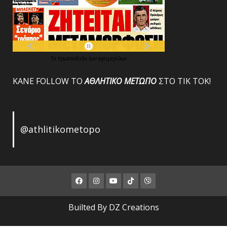
Τα
πρωτοσέλιδα
των
εφημερίδων
ΚΑΝΕ FOLLOW ΤΟ
ΑΘΛΗΤΙΚΟ
ΜΕΤΩΠΟ
ΣΤΟ ΤΙΚ ΤΟΚ!
@athlitikometopo
Facebook
Instagram
Youtube
ΤΙΚ
Viber
ΤΟΚ
Builted By DZ Creations