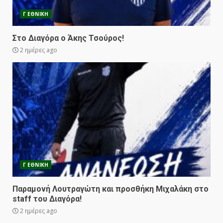
Γ ΕΘΝΙΚΗ
Στο Διαγόρα ο Άκης Τσούρος!
2 ημέρες ago
Γ ΕΘΝΙΚΗ
Παραμονή Λουτραγώτη και προσθήκη Μιχαλάκη στο
staff του Διαγόρα!
2 ημέρες ago