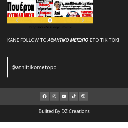
Τα
πρωτοσέλιδα
των
εφημερίδων
ΚΑΝΕ FOLLOW ΤΟ
ΑΘΛΗΤΙΚΟ
ΜΕΤΩΠΟ
ΣΤΟ ΤΙΚ ΤΟΚ!
@athlitikometopo
Facebook
Instagram
Youtube
ΤΙΚ
Viber
ΤΟΚ
Builted By DZ Creations