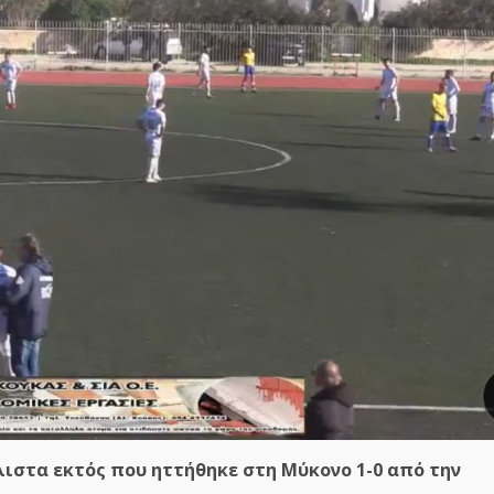
λιστα εκτός που ηττήθηκε στη Μύκονο 1-0 από την