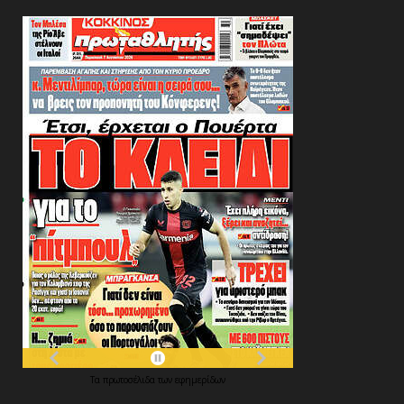
Τα
πρωτοσέλιδα
των
εφημερίδων