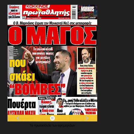
Τα
πρωτοσέλιδα
των
εφημερίδων