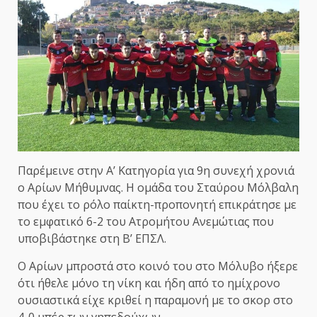
Παρέμεινε στην Α’ Κατηγορία για 9η συνεχή χρονιά
ο Αρίων Μήθυμνας. Η ομάδα του Σταύρου Μόλβαλη
που έχει το ρόλο παίκτη-προπονητή επικράτησε με
το εμφατικό 6-2 του Ατρομήτου Ανεμώτιας που
υποβιβάστηκε στη Β’ ΕΠΣΛ.
Ο Αρίων μπροστά στο κοινό του στο Μόλυβο ήξερε
ότι ήθελε μόνο τη νίκη και ήδη από το ημίχρονο
ουσιαστικά είχε κριθεί η παραμονή με το σκορ στο
4-0 υπέρ των γηπεδούχων.