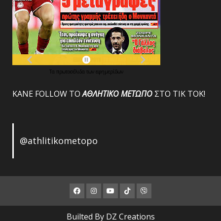
Τα
πρωτοσέλιδα
των
εφημερίδων
ΚΑΝΕ FOLLOW ΤΟ
ΑΘΛΗΤΙΚΟ
ΜΕΤΩΠΟ
ΣΤΟ ΤΙΚ ΤΟΚ!
@athlitikometopo
Facebook
Instagram
Youtube
ΤΙΚ
Viber
ΤΟΚ
Builted By DZ Creations