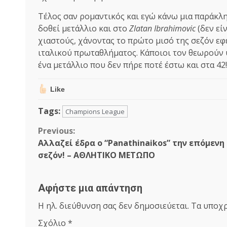
Τέλος σαν ρομαντικός και εγώ κάνω μια παράκλησ
δοθεί μετάλλιο και στο
Zlatan Ibrahimovic
(δεν εί
χιαστούς, χάνοντας το πρώτο μισό της σεζόν εφ
ιταλικού πρωταθλήματος. Κάποιοι τον θεωρούν υ
ένα μετάλλιο που δεν πήρε ποτέ έστω και στα 42!
Like
Tags:
Champions League
Continue
Previous:
Αλλαζεί έδρα ο “Panathinaikos” την επόμενη
Reading
σεζόν! – ΑΘΛΗΤΙΚΟ ΜΕΤΩΠΟ
Αφήστε μια απάντηση
Η ηλ. διεύθυνση σας δεν δημοσιεύεται.
Τα υποχρ
Σχόλιο
*