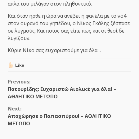
απλά του μιλάγαν στον πληθυντικό.
Και όταν ήρθε η ώρα να ανέβει η φανέλα με το νο4
στον ουρανό του γηπέδου, ο Νίκος Γκάλης ξέσπασε
σε λυγμούς. Και ποιος σας είπε πως και οι θεοί δε
λυγίζουν.
Κύριε Νίκο σας ευχαριστούμε για όλα…
Like
Continue
Previous:
Ποτουρίδης: Ευχαριστώ Αιολικέ για όλα! –
Reading
ΑΘΛΗΤΙΚΟ ΜΕΤΩΠΟ
Next:
Αποχώρησε ο Παπασπύρου! – ΑΘΛΗΤΙΚΟ
ΜΕΤΩΠΟ