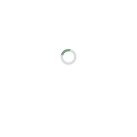
Παναχαϊκής. – ΑΘΛΗΤΙΚΟ ΜΕΤΩΠ
εωτικά πεδία σημειώνονται με
*