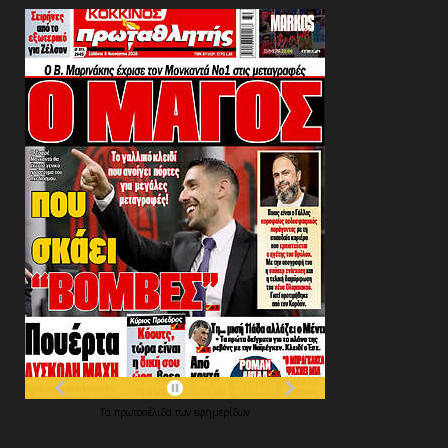
Τα
πρωτοσέλιδα
των
εφημερίδων