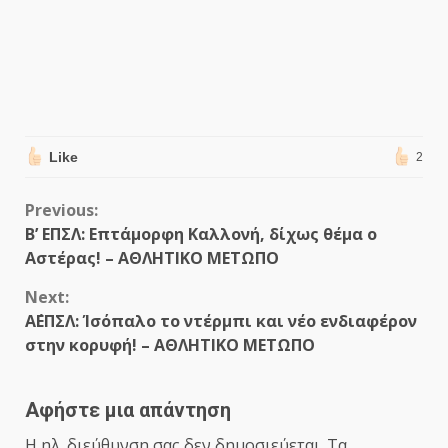
Like
2
Continue
Previous:
Β’ ΕΠΣΛ: Επτάμορφη Καλλονή, δίχως θέμα ο
Reading
Αστέρας! – ΑΘΛΗΤΙΚΟ ΜΕΤΩΠΟ
Next:
Α΄ΕΠΣΛ: Ίσόπαλο το ντέρμπι και νέο ενδιαφέρον
στην κορυφή! – ΑΘΛΗΤΙΚΟ ΜΕΤΩΠΟ
Αφήστε μια απάντηση
Η ηλ. διεύθυνση σας δεν δημοσιεύεται.
Τα