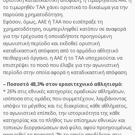
οριστική καταδικαστική απόφαση, η τιμωρηθείσα ΑΑΕ ή
το τιμωρηθέν ΤΑΑ χάνει οριστικά το δικαίωμα για την
παρούσα χρηματοδότηση.
Εφόσον, όμως, ΑΑΕ ή ΤΑΑ που εισέπραξε τη
χρηματοδότηση, συμπεριληφθεί κατόπιν σε αναφορά
για την τρέχουσα ή οποιαδήποτε προηγούμενη
αγωνιστική περίοδο και εκδοθεί οριστική
καταδικαστική απόφαση από το αρμόδιο αθλητικό
πειθαρχικό όργανο, η ΑΑΕ ή το ΤΑΑ υποχρεούται να
επιστρέψει το ποσό που έλαβε για την αγωνιστική
περίοδο στην οποία αφορά η καταδικαστική απόφαση.
– Ποσοστό 48,3% στον ερασιτεχνικό αθλητισμό:
* 26% στις εθνικές κατηγορίες ομαδικών αθλημάτων,
ισόποσα στις ομάδες που συμμετέχουν, λαμβάνοντας
υπόψιν το μέγεθος και τις διακρίσεις κάθε αθλήματος,
το αγωνιστικό επίπεδο, την ιστορικότητα της κάθε
κατηγορίας και το πλήθος των επίσημων εθνικών και
τοπικών διοργανώσεων ανά φύλο, αφού προηγουμένως
αφαιρεθεί το ποσοστό 7% το οποίο αποδίδεται στις