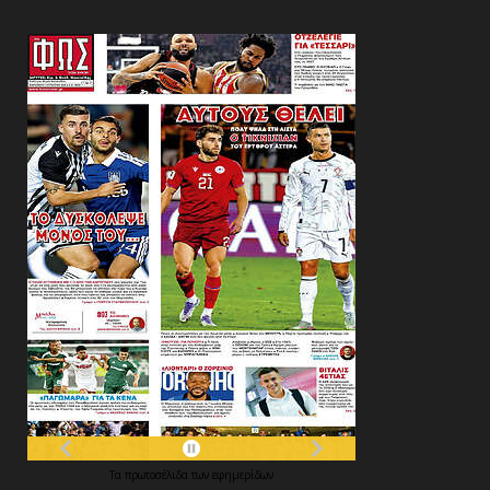
Τα
πρωτοσέλιδα
των
εφημερίδων