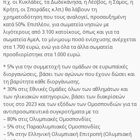
π.χ. οι Κυκλάδες, τα Δωδεκάνησα, η Λέσβος, η Σάμος, η
Κρήτη, οι Σποράδες κ.λπ.) θα λάβουν τη
χρηματοδότηση που τους αναλογεί, προσαυξημένη
κατά 50%. Επιπλέον, για σωματεία νησιών με
λιγότερους από 3.100 κατοίκους, όπως και για τα
σωματεία ΑμεΑ, το μίνιμουμ ποσό ενίσχυσης ανέρχεται
στα 1.700 ευρώ, ενώ για όλα τα άλλα σωματεία
προσδιορίστηκε στα 1.000 ευρώ.
* 5% για την συμμετοχή των ομάδων σε ευρωπαϊκές
διοργανώσεις, βάσει των αγώνων που έχουν δώσει και
τη βαρύτητα κάθε διοργάνωσης.
* 30% στις Εθνικές Ομάδες όλων των αθλημάτων και
των ηλικιακών κατηγοριών, βάσει των διακρίσεών
τους στο 2023 και των εξόδων των Ομοσπονδιών για τα
αντιπροσωπευτικά συγκροτήματα με το:
– 80% στις Ολυμπιακές Ομοσπονδίες
– 5% στις Παραολυμπιακές Ομοσπονδίες
– 5% στην Ελληνική Ολυμπιακή Επιτροπή (Ολυμπιακή