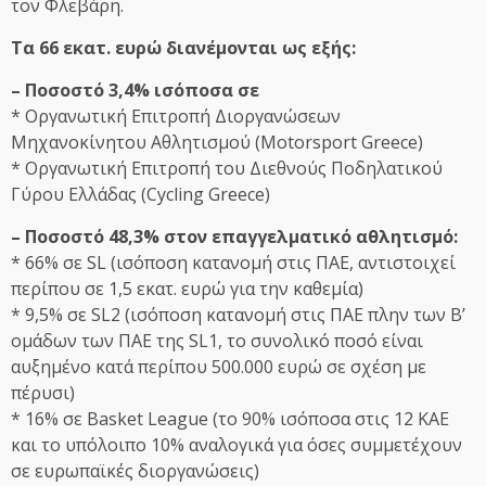
τον Φλεβάρη.
Τα 66 εκατ. ευρώ διανέμονται ως εξής:
– Ποσοστό 3,4% ισόποσα σε
* Οργανωτική Επιτροπή Διοργανώσεων
Μηχανοκίνητου Αθλητισμού (Motorsport Greece)
* Οργανωτική Επιτροπή του Διεθνούς Ποδηλατικού
Γύρου Ελλάδας (Cycling Greece)
– Ποσοστό 48,3% στον επαγγελματικό αθλητισμό:
* 66% σε SL (ισόποση κατανομή στις ΠΑΕ, αντιστοιχεί
περίπου σε 1,5 εκατ. ευρώ για την καθεμία)
* 9,5% σε SL2 (ισόποση κατανομή στις ΠΑΕ πλην των Β’
ομάδων των ΠΑΕ της SL1, το συνολικό ποσό είναι
αυξημένο κατά περίπου 500.000 ευρώ σε σχέση με
πέρυσι)
* 16% σε Basket League (το 90% ισόποσα στις 12 ΚΑΕ
και το υπόλοιπο 10% αναλογικά για όσες συμμετέχουν
σε ευρωπαϊκές διοργανώσεις)