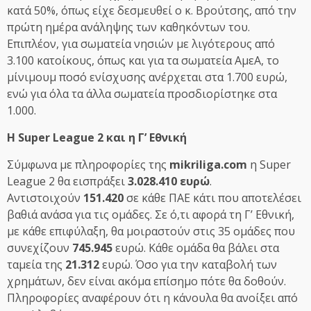
κατά 50%, όπως είχε δεσμευθεί ο κ. Βρούτσης, από την
πρώτη ημέρα ανάληψης των καθηκόντων του.
Επιπλέον, για σωματεία νησιών με λιγότερους από
3.100 κατοίκους, όπως και για τα σωματεία ΑμεΑ, το
μίνιμουμ ποσό ενίσχυσης ανέρχεται στα 1.700 ευρώ,
ενώ για όλα τα άλλα σωματεία προσδιορίστηκε στα
1.000.
Η Super League 2 και η Γ’ Εθνική
Σύμφωνα με πληροφορίες της
mikriliga.com
η Super
League 2 θα εισπράξει
3.028.410 ευρώ
.
Αντιστοιχούν
151.420
σε κάθε ΠΑΕ κάτι που αποτελέσει
βαθιά ανάσα για τις ομάδες. Σε ό,τι αφορά τη Γ’ Εθνική,
με κάθε επιφύλαξη, θα μοιραστούν στις 35 ομάδες που
συνεχίζουν
745.945
ευρώ. Κάθε ομάδα θα βάλει στα
ταμεία της
21.312
ευρώ. Όσο για την καταβολή των
χρημάτων, δεν είναι ακόμα επίσημο πότε θα δοθούν.
Πληροφορίες αναφέρουν ότι η κάνουλα θα ανοίξει από