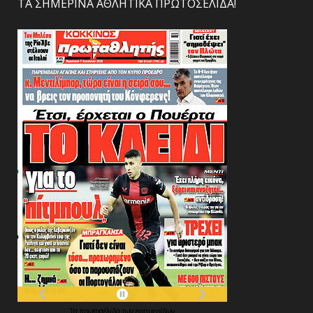
ΤΑ ΣΗΜΕΡΙΝΑ ΑΘΛΗΤΙΚΑ ΠΡΩΤΟΣΕΛΙΔΑ!
Τα
πρωτοσέλιδα
των
εφημερίδων