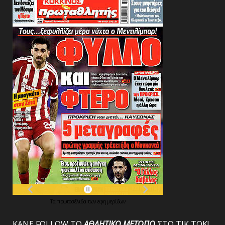
Τα
πρωτοσέλιδα
των
εφημερίδων
ΚΑΝΕ FOLLOW ΤΟ
ΑΘΛΗΤΙΚΟ
ΜΕΤΩΠΟ
ΣΤΟ ΤΙΚ ΤΟΚ!