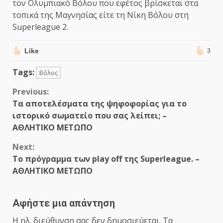
τον Ολυμπιακό Βόλου που εφέτος βρίσκεται στα
τοπικά της Μαγνησίας είτε τη Νίκη Βόλου στη
Superleague 2.
Like
3
Tags:
Βόλος
Continue
Previous:
Τα αποτελέσματα της ψηφοφορίας για το
Reading
ιστορικό σωματείο που σας λείπει; –
ΑΘΛΗΤΙΚΟ ΜΕΤΩΠΟ
Next:
Το πρόγραμμα των play off της Superleague. –
ΑΘΛΗΤΙΚΟ ΜΕΤΩΠΟ
Αφήστε μια απάντηση
Η ηλ. διεύθυνση σας δεν δημοσιεύεται.
Τα