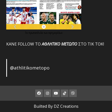
Τα
πρωτοσέλιδα
των
εφημερίδων
ΚΑΝΕ FOLLOW ΤΟ
ΑΘΛΗΤΙΚΟ
ΜΕΤΩΠΟ
ΣΤΟ ΤΙΚ ΤΟΚ!
@athlitikometopo
Facebook
Instagram
Youtube
ΤΙΚ
Viber
ΤΟΚ
Builted By DZ Creations