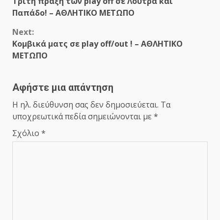
Τρίτη πράξη των play off σε Λουτρά και
Reading
Παπάδο! – ΑΘΛΗΤΙΚΟ ΜΕΤΩΠΟ
Next:
Κομβικά ματς σε play off/out ! – ΑΘΛΗΤΙΚΟ
ΜΕΤΩΠΟ
Αφήστε μια απάντηση
Η ηλ. διεύθυνση σας δεν δημοσιεύεται.
Τα
υποχρεωτικά πεδία σημειώνονται με
*
Σχόλιο
*