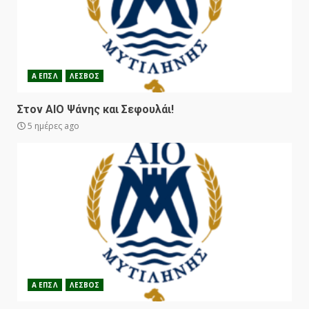
Α ΕΠΣΛ
ΛΕΣΒΟΣ
Στον ΑΙΟ Ψάνης και Σεφουλάι!
5 ημέρες ago
Α ΕΠΣΛ
ΛΕΣΒΟΣ