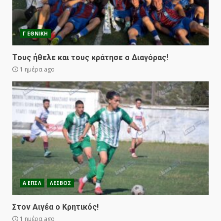
Γ ΕΘΝΙΚΗ
Τους ήθελε και τους κράτησε ο Διαγόρας!
1 ημέρα ago
Α ΕΠΣΛ
ΛΕΣΒΟΣ
Στον Αιγέα ο Κρητικός!
1 ημέρα ago