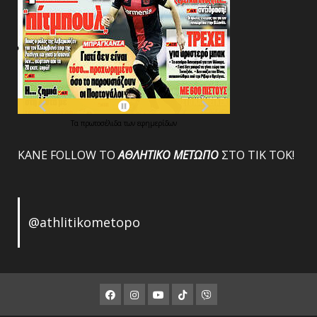
Τα
πρωτοσέλιδα
των
εφημερίδων
ΚΑΝΕ FOLLOW ΤΟ
ΑΘΛΗΤΙΚΟ
ΜΕΤΩΠΟ
ΣΤΟ ΤΙΚ ΤΟΚ!
@athlitikometopo
Facebook
Instagram
Youtube
ΤΙΚ
Viber
ΤΟΚ