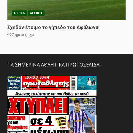
Α ΕΠΣΛ
ΛΕΣΒΟΣ
Σχεδόν έτοιμο το γήπεδο του Αφάλωνα!
7 ημέρες ago
ΤΑ ΣΗΜΕΡΙΝΑ ΑΘΛΗΤΙΚΑ ΠΡΩΤΟΣΕΛΙΔΑ!