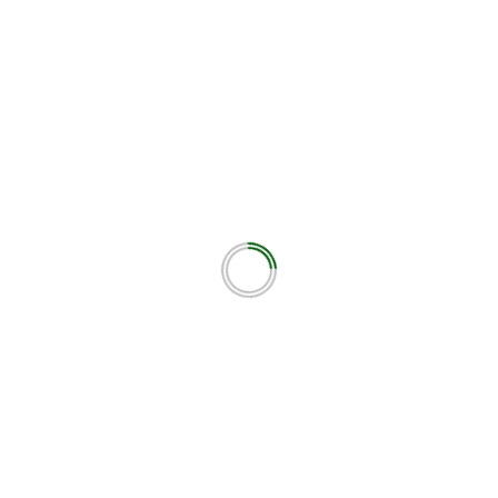
Next
O Έλληνας παίκτης της Καβάλας που ήταν στ
Μπαρτσελόνα . – ΑΘΛΗΤΙΚΟ ΜΕΤΩΠ
εωτικά πεδία σημειώνονται με
*