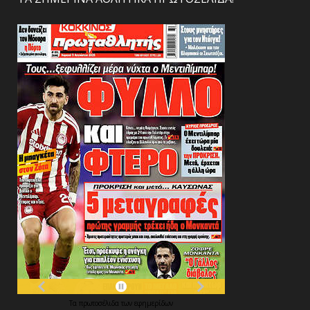
Τα
πρωτοσέλιδα
των
εφημερίδων