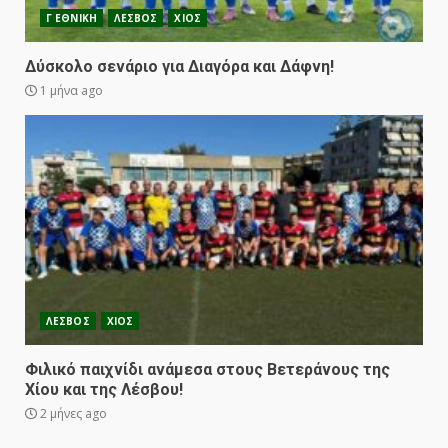
Γ ΕΘΝΙΚΗ
ΛΕΣΒΟΣ
ΧΙΟΣ
Δύσκολο σενάριο για Διαγόρα και Δάφνη!
1 μήνα ago
ΛΕΣΒΟΣ
ΧΙΟΣ
Φιλικό παιχνίδι ανάμεσα στους Βετεράνους της
Χίου και της Λέσβου!
2 μήνες ago